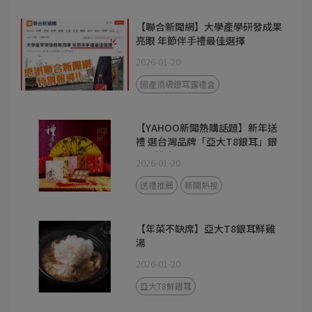
【聯合新聞網】大學產學研發成果
亮眼 年節伴手禮最佳選擇
2026-01-20
國產頂級銀耳露禮盒
【YAHOO新聞熱購話題】新年送
禮 選台灣品牌「亞大T8銀耳」銀
耳露禮盒
2026-01-20
送禮推薦
新聞熱搜
【年菜不缺席】亞大T8銀耳鮮雞
湯
2026-01-20
亞大T8鮮銀耳