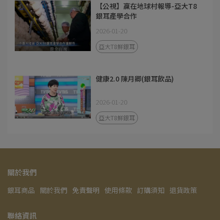
【公視】贏在地球村報導-亞大T8
銀耳產學合作
2026-01-20
亞大T8鮮銀耳
健康2.0 陳月卿(銀耳飲品)
2026-01-20
亞大T8鮮銀耳
關於我們
銀耳商品
關於我們
免責聲明
使用條款
訂購須知
退貨政策
聯絡資訊