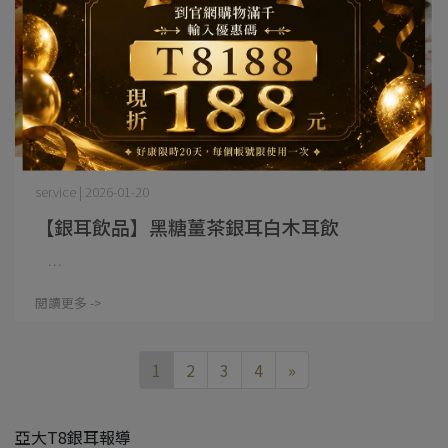
service | 2026-01-20
【銀耳飲品】黑糖薑茶銀耳白木耳飲
⋯
閱讀更多 ->
1
2
3
4
»
亞大T8銀耳報導