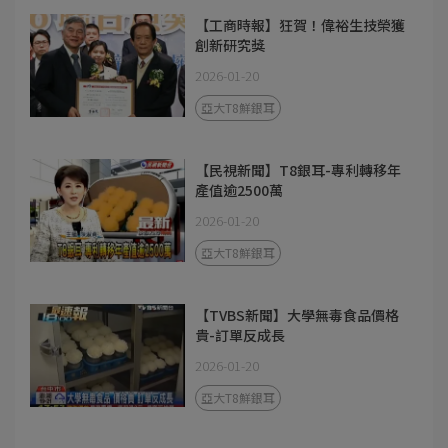
【工商時報】狂賀！偉裕生技榮獲
創新研究獎
2026-01-20
亞大T8鮮銀耳
【民視新聞】T8銀耳-專利轉移年
產值逾2500萬
2026-01-20
亞大T8鮮銀耳
【TVBS新聞】大學無毒食品價格
貴-訂單反成長
2026-01-20
亞大T8鮮銀耳