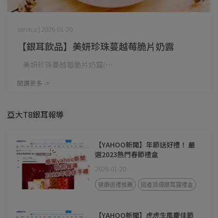
service | 2026-01-20
【銀耳飲品】美妍珍珠蔓越莓脆片奶露
美妍珍珠蔓越莓脆片奶露(⋯
閱讀更多 ->
亞大T8銀耳報導
【YAHOO新聞】年節送好禮！ 嚴
選2023熱門春節禮盒
2026-01-20
健康送禮推薦
國產頂級銀耳露禮盒
【YAHOO新聞】虎虎生風慶佳節