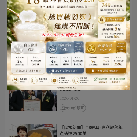
禮 選台灣品牌「亞大T8銀耳」銀
耳露禮盒
2026-01-20
送禮推薦
新聞熱搜
【年菜不缺席】亞大T8銀耳鮮雞
湯
2026-01-20
亞大T8鮮銀耳
【工商時報】狂賀！偉裕生技榮獲
創新研究獎
2026-01-20
亞大T8鮮銀耳
【民視新聞】T8銀耳-專利轉移年
產值逾2500萬