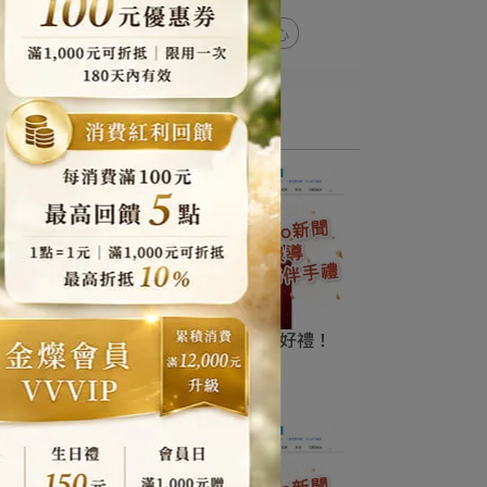
亞大T8鮮銀耳
銀耳點心
亞大T8銀耳報導
【YAHOO新聞】年節送好禮！
嚴選2023熱門春節禮盒
2026-01-20