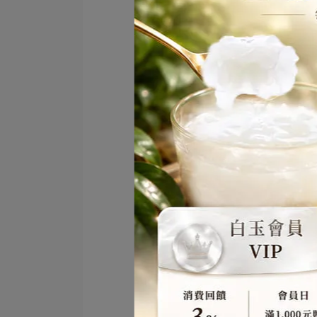
2.
倒入
可加