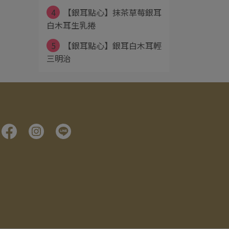
4
【銀耳點心】抹茶草莓銀耳
白木耳生乳捲
5
【銀耳點心】銀耳白木耳輕
三明治