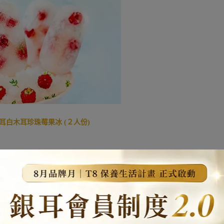
耳白木耳珍珠莓果冰
(２人份)
材料
亞大T8珍珠銀耳露 1罐
新鮮覆盆子 4-5顆