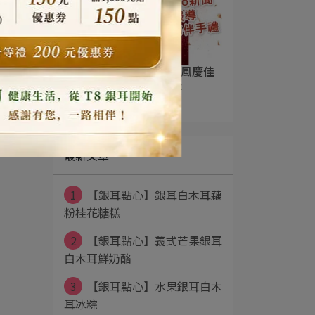
【YAHOO新聞】虎虎生風慶佳
節 送上2022年節伴手禮
2026-01-20
最新文章
1
【銀耳點心】銀耳白木耳藕
粉桂花糖糕
2
【銀耳點心】義式芒果銀耳
白木耳鮮奶酪
3
【銀耳點心】水果銀耳白木
耳冰粽