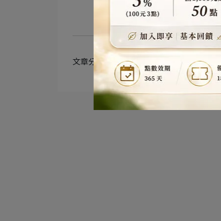
文章分類
亞大T8鮮銀耳