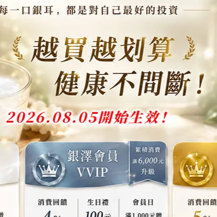
作法
1.
將覆盆子加入製冰盒中。
銀耳露後放入冷凍一晩後即可食用。
小撇步
入其餘喜歡的水果製作不同口味。