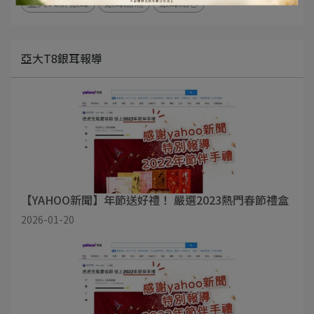
亞大T8鮮銀耳
銀耳甜湯
銀耳點心
亞大T8銀耳報導
【YAHOO新聞】年節送好禮！ 嚴選2023熱門春節禮盒
2026-01-20