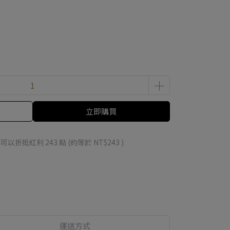
立即購買
 」可以折抵紅利
243
點 (約等於
NT$243
)
運送方式