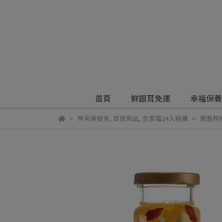
首頁
鮮銀耳免運
幸福保養
神采煥發系
,
首頁商品
,
全家福24入箱購
黃耆枸杞