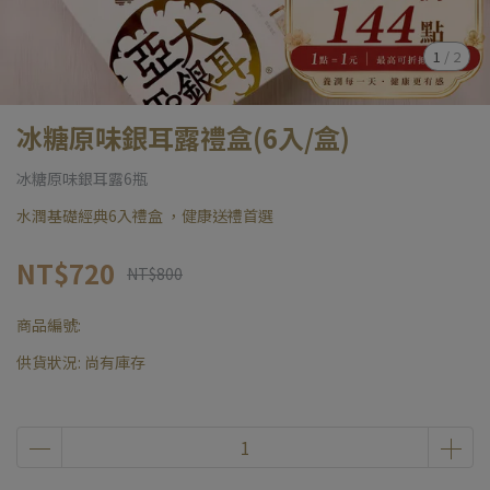
1
/
2
冰糖原味銀耳露禮盒(6入/盒)
冰糖原味銀耳露6瓶
水潤基礎經典6入禮盒 ，健康送禮首選
NT$720
NT$800
商品編號:
供貨狀況:
尚有庫存