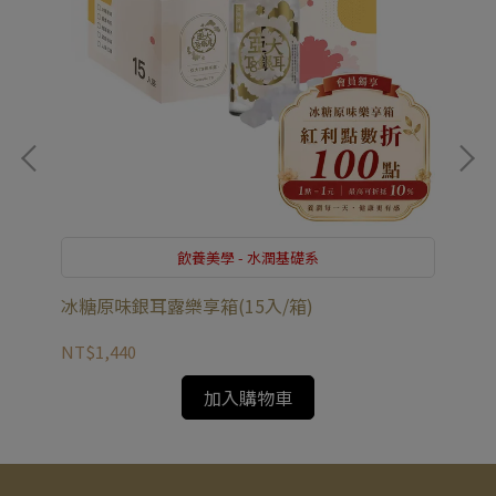
飲養美學 - 水潤基礎系
冰糖原味銀耳露樂享箱(15入/箱)
冰
NT$1,440
NT
加入購物車