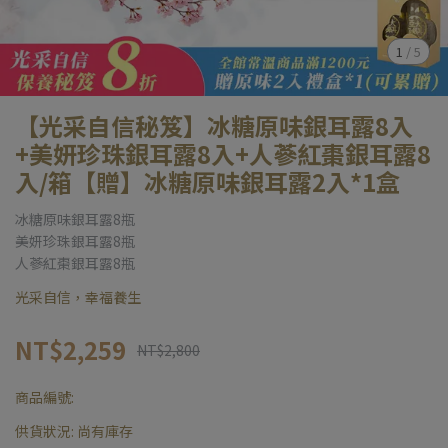
1
/
5
【光采自信秘笈】冰糖原味銀耳露8入
+美妍珍珠銀耳露8入+人蔘紅棗銀耳露8
入/箱【贈】冰糖原味銀耳露2入*1盒
冰糖原味銀耳露8瓶
美妍珍珠銀耳露8瓶
人蔘紅棗銀耳露8瓶
光采自信，幸福養生
NT$2,259
NT$2,800
商品編號:
供貨狀況:
尚有庫存