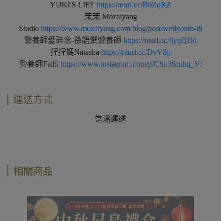
YUKI'S LIFE
https://reurl.cc/R6ZqRZ
茉茉 Mozaiyang
Studio
https://www.mozaiyang.com/blog/post/wellyouth-t8
營養師愛碎念-孫語霙營養師
https://reurl.cc/8ygQDd
捏捏媽Natasha
https://reurl.cc/DvV8jj
營養師Feibi
https://www.instagram.com/p/CSn3Sruhq_V/
運送方式
常溫運送
相關商品