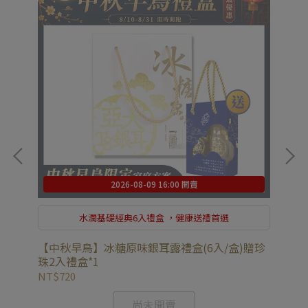
2026-08-09 16:00 開賣
水潤基礎經典6入禮盒 ，健康送禮首選
贈珍
【中秋早鳥】冰糖原味銀耳露禮盒(6入/盒)贈珍
【
珠2入禮盒*1
珠
NT$720
NT
尚未開賣