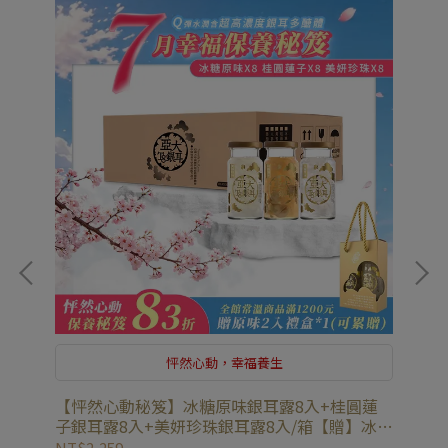
怦然心動，幸福養生
蓮
【怦然心動秘笈】冰糖原味銀耳露8入+桂圓蓮
【
冰糖
子銀耳露8入+美妍珍珠銀耳露8入/箱【贈】冰糖
杞
原味銀耳露2入*1盒
原
NT$2,259
NT