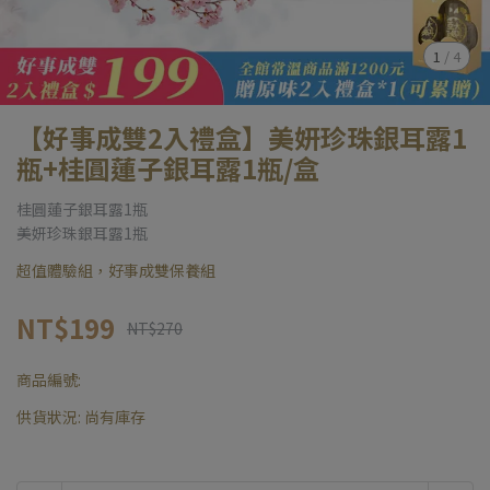
1
/
4
【好事成雙2入禮盒】美妍珍珠銀耳露1
瓶+桂圓蓮子銀耳露1瓶/盒
桂圓蓮子銀耳露1瓶
美妍珍珠銀耳露1瓶
超值體驗組，好事成雙保養組
NT$199
NT$270
商品編號:
供貨狀況:
尚有庫存