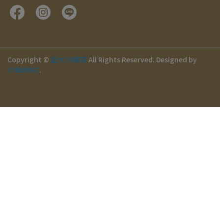
Copyright ©
亞大T8銀耳
All Rights Reserved.
Designed by
CYBERBIZ
.