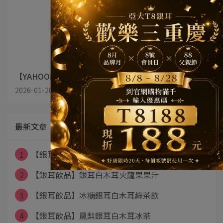
【YAHOO新聞】虎虎生風慶佳節 送上2022年節伴手禮
2026-01-20
最新文章
1
【銀耳飲品】美妍珍珠蔓越莓脆片奶露
2
【銀耳飲品】銀耳白木耳火龍果果汁
3
【銀耳飲品】冰糖銀耳白木耳綠茶飲
4
【銀耳飲品】鳳梨銀耳白木耳冰茶