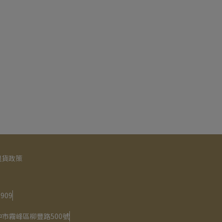
退貨政策
909
市霧峰區柳豐路500號