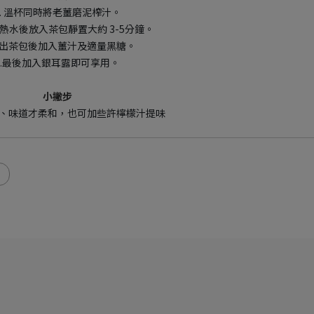
.
溫杯同時將老薑磨泥榨汁。
熱水後放入茶包靜置大約 3-5分鐘。
出茶包後加入薑汁及適量黑糖。
.
最後加入銀耳露即可享用。
小撇步
、味道才柔和，也可加些許檸檬汁提味