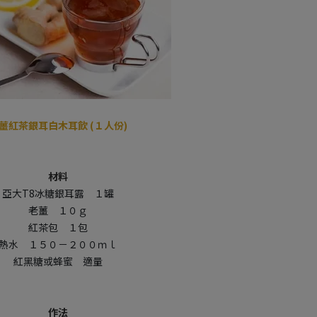
薑紅茶銀耳白木耳飲 (１人份)
材料
亞大T8冰糖銀耳露
１罐
老薑
１０ｇ
紅茶包
１包
熱水
１５０－２００ｍｌ
紅黑糖或蜂蜜
適量
作法