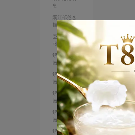
息
網紅部落客
推薦
亞大T8銀耳
報導
銀耳湯品食
譜
銀耳甜湯食
譜
銀耳飲品食
譜
銀耳點心食
譜
銀耳熱炒食