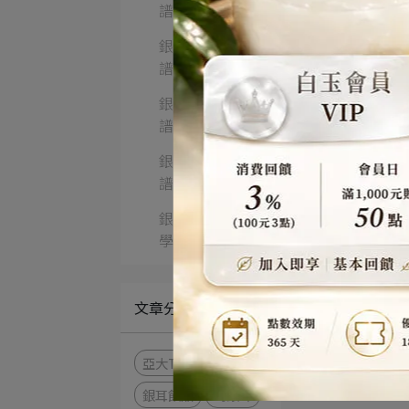
譜
銀耳涼拌食
譜
銀耳寶寶食
譜
銀耳寵物食
譜
銀耳生活美
學
文章分類
亞大T8鮮銀耳
銀耳飲品
喝銀耳