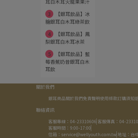
耳白木耳火龍果果汁
3
【銀耳飲品】冰
糖銀耳白木耳綠茶飲
4
【銀耳飲品】鳳
梨銀耳白木耳冰茶
5
【銀耳飲品】藍
莓香蕉奶昔銀耳白木
耳飲
關於我們
銀耳商品
關於我們
免責聲明
使用條款
訂購須知
聯絡資訊
客服專線：04-23310606
客服傳真：04-23310
客服時間：9:00-17:00
信箱：service@wellyouth.com.tw
地址：台中