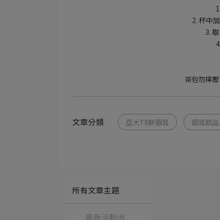
1
2.
杯中加
3.
取
4
茶包勿擰壓
文章分類
亞大T8鮮銀耳
銀耳飲品
所有文章主題
最新活動消