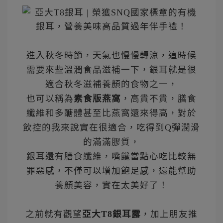
進入秋冬時節，天氣也慢慢轉涼，這時候
需要來些溫潤食品滋補一下，銀耳就是很
適合秋冬滋補養顏的食物之一，
也可以稱為
素食版燕窩
，高貴不貴，膳食
纖維和多醣體甚至比燕窩還來得高，對於
飲控的我來說實在很適合，吃得到Q彈潤滑
的滿滿膠質，
銀耳還有膳食纖維，嘴饞當點心吃比較無
罪惡感，不僅可以增加飽足感，還能幫助
養顏美容，實在太美好了！
之前就有觀望
亞大T8銀耳露
，加上朋友推