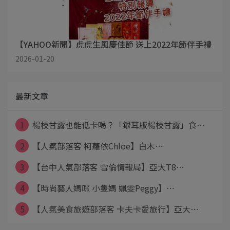
【YAHOO新聞】虎虎生風慶佳節 送上2022年節伴手禮
2026-01-20
最新文章
1
楊枝甘露也能低卡喝？「銀耳版楊枝甘露」食⋯
2
【人氣部落客 柯蘿依Chloe】白木⋯
3
【台中人氣部落客 雪倫情報局】亞大T8⋯
4
【時尚藝人媽咪 小隻媽 姵雯Peggy】⋯
5
【人氣美食旅遊部落客 卡夫卡愛旅行】亞大⋯