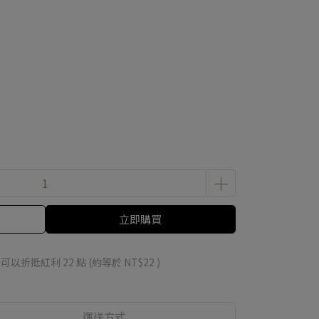
立即購買
 」可以折抵紅利
22
點 (約等於
NT$22
)
運送方式