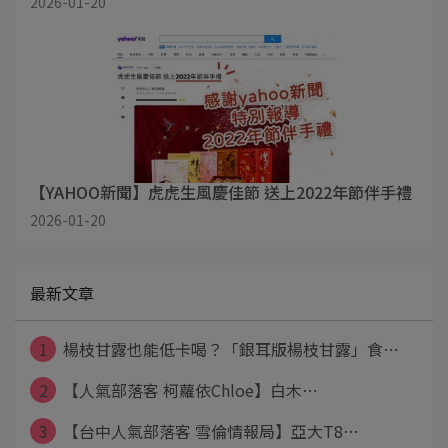
2026-01-20
【YAHOO新聞】虎虎生風慶佳節 送上2022年節伴手禮
2026-01-20
最新文章
1
楊枝甘露也能低卡喝？「銀耳版楊枝甘露」食⋯
2
【人氣部落客 柯蘿依Chloe】白木⋯
3
【台中人氣部落客 雪倫情報局】亞大T8⋯