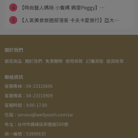
4
【時尚藝人媽咪 小隻媽 姵雯Peggy】⋯
5
【人氣美食旅遊部落客 卡夫卡愛旅行】亞大⋯
關於我們
銀耳商品
關於我們
免責聲明
使用條款
訂購須知
退貨政策
聯絡資訊
客服專線：04-23310606
客服傳真：04-23310909
客服時間：9:00-17:00
信箱：service@wellyouth.com.tw
地址：台中市霧峰區柳豐路500號
統一編號：53990635