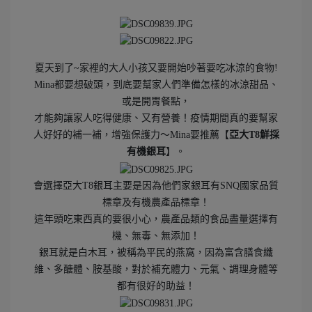
夏天到了~家裡的大人小孩又要開始吵著要吃冰涼的食物!
Mina都要想破頭，到底要幫家人們準備怎樣的冰涼甜品、
或是開胃餐點，
才能夠讓家人吃得健康、又有營養！疫情期間真的要幫家
人好好的補一補，增強保護力～Mina要推薦【
亞大T8鮮採
有機銀耳
】。
會選擇亞大T8銀耳主要是因為他們家銀耳有SNQ國家品質
標章及有機農產品標章！
這年頭吃東西真的要很小心，農產品類的食品盡量選擇有
機、無毒、無添加！
銀耳就是白木耳，被稱為平民的燕窩，因為富含膳食纖
維、多醣體、胺基酸，對於補充體力、元氣、調理身體等
都有很好的助益！