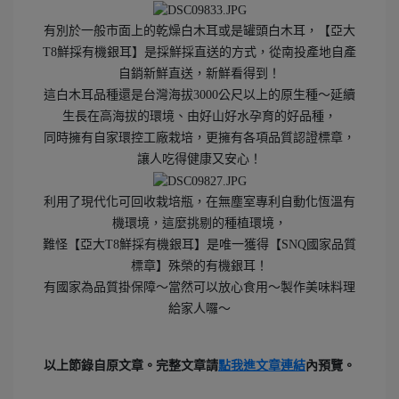
有別於一般市面上的乾燥白木耳或是罐頭白木耳，【亞大
T8鮮採有機銀耳】是採鮮採直送的方式，從南投產地自產
自銷新鮮直送，新鮮看得到！
這白木耳品種還是台灣海拔3000公尺以上的原生種～延續
生長在高海拔的環境、由好山好水孕育的好品種，
同時擁有自家環控工廠栽培，更擁有各項品質認證標章，
讓人吃得健康又安心！
利用了現代化可回收栽培瓶，在無塵室專利自動化恆溫有
機環境，這麼挑剔的種植環境，
難怪【亞大T8鮮採有機銀耳】是唯一獲得【SNQ國家品質
標章】殊榮的有機銀耳！
有國家為品質掛保障～當然可以放心食用～製作美味料理
給家人囉～
以上節錄自原文章。
完整文章請
點我進
文章連結
內預覽。