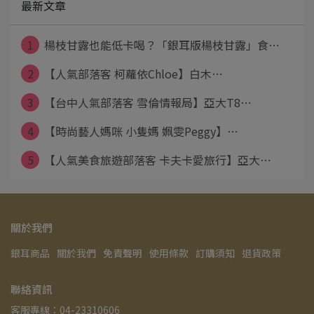
最新文章
1
楊枝甘露也能低卡喝？「銀耳版楊枝甘露」食⋯
2
【人氣部落客 柯蘿依Chloe】白木⋯
3
【台中人氣部落客 雪倫情報局】亞大T8⋯
4
【時尚藝人媽咪 小隻媽 姵雯Peggy】⋯
5
【人氣美食旅遊部落客 卡夫卡愛旅行】亞大⋯
關於我們
銀耳商品
關於我們
免責聲明
使用條款
訂購須知
退貨政策
聯絡資訊
客服專線：04-23310606