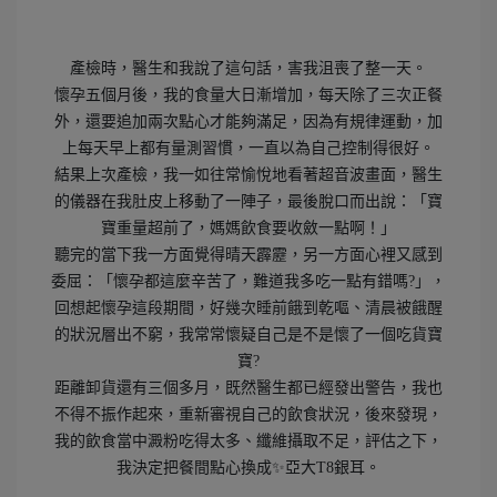
產檢時，醫生和我說了這句話，害我沮喪了整一天。
懷孕五個月後，我的食量大日漸增加，每天除了三次正餐
外，還要追加兩次點心才能夠滿足，因為有規律運動，加
上每天早上都有量測習慣，一直以為自己控制得很好。
結果上次產檢，我一如往常愉悅地看著超音波畫面，醫生
的儀器在我肚皮上移動了一陣子，最後脫口而出說：「寶
寶重量超前了，媽媽飲食要收斂一點啊！」
聽完的當下我一方面覺得晴天霹靂，另一方面心裡又感到
委屈：「懷孕都這麼辛苦了，難道我多吃一點有錯嗎?」，
回想起懷孕這段期間，好幾次睡前餓到乾嘔、清晨被餓醒
的狀況層出不窮，我常常懷疑自己是不是懷了一個吃貨寶
寶?
距離卸貨還有三個多月，既然醫生都已經發出警告，我也
不得不振作起來，重新審視自己的飲食狀況，後來發現，
我的飲食當中澱粉吃得太多、纖維攝取不足，評估之下，
我決定把餐間點心換成✨亞大T8銀耳。