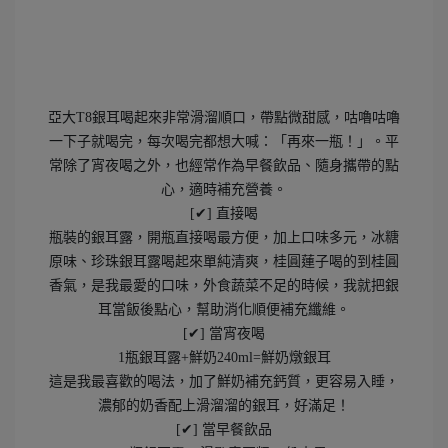
亞大T8銀耳喝起來非常滑溜順口，帶點微甜感，咕嚕咕嚕
一下子就喝完，每次喝完都想大喊：「再來一瓶！」。平
常除了宵夜喝之外，也經常作為早餐飲品、隨身攜帶的點
心，適時補充營養。
[✔] 直接喝
瓶裝的銀耳露，開瓶直接喝最方便，加上口味多元，冰糖
原味、珍珠銀耳露喝起來單純清爽，桂圓蓮子喝的到桂圓
香氣，是我最愛的口味，外食蔬菜不足的時候，我就把銀
耳當飯後點心，幫助消化順便補充纖維。
[✔] 當宵夜喝
1瓶銀耳露+鮮奶240ml=鮮奶燉銀耳
這是我最喜歡的喝法，加了鮮奶補充鈣質，更容易入睡，
濃郁的奶香配上滑溜溜的銀耳，好滿足！
[✔] 當早餐飲品