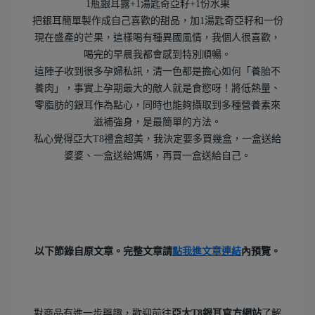
1瓶銀耳露+1湯匙奇亞籽+1份水果
把銀耳簡單製作成自己喜歡的甜品，加1湯匙奇亞籽和一份
現在盛產的芒果，這樣喝有種異國風情，我個人很喜歡，
喝完的早晨我都會感到特別順暢。
這陣子收到很多孕婦私訊，清一色都是擔心如何「養胎不
養肉」，事實上孕期最大的敵人就是食慾呀！將低熱量、
零脂肪的銀耳作為點心，同時也能夠攝取到多種營養素來
滋補強身，是最簡單的方法。
私心覺得亞大T8禮盒超美，我決定要多買幾盒，一盒送給
婆婆、一盒送給媽媽，再買一盒送給自己。
以下節錄自原文章。
完整文章請
點我進
文章連結
內預覽。
對商品有進一步興趣，歡迎前往
亞大T8銀耳官方網站
了解