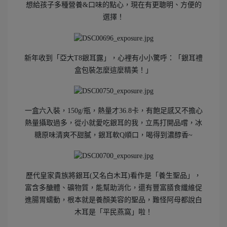
想給孩子多種營養&口味的點心，現在有更聰明、方便的
選擇！
新年收到「亞大T8銀耳露」，心裡有小小驚呼：「銀耳禮
盒包裝怎麼這麼精美！」
一盒六入裝，150g/瓶，熱量才36.8卡，有飽足感又不擔心
熱量攝取過多，從小就愛吃銀耳的我，立馬打開品嚐，冰
糖原味清爽不甜膩，銀耳軟Q順口，喝得到濃醇香~
歷代皇家貴族將銀耳(又名白木耳)看作是「養生聖品」，
富含多醣體、礦物質，能幫助消化，還有豐富膳食纖維促
進腸胃蠕動，根本就是養顏美容的聖品，難怪阿母都說白
木耳是「平民燕窩」啦！