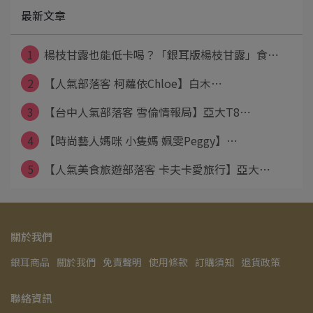
最新文章
1
楊枝甘露也能低卡喝？「銀耳版楊枝甘露」食⋯
2
【人氣部落客 柯蘿依Chloe】白木⋯
3
【台中人氣部落客 雪倫情報局】亞大T8⋯
4
【時尚藝人媽咪 小隻媽 姵雯Peggy】⋯
5
【人氣美食旅遊部落客 卡夫卡愛旅行】亞大⋯
關於我們
銀耳商品
關於我們
免責聲明
使用條款
訂購須知
退貨政策
聯絡資訊