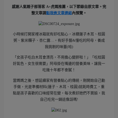
感謝
人氣親子部落客 A+虎媽
推薦，以下節錄自原文章。
完
整文章請
點我進
文章連結
內預覽。
小時候打開家裡冰箱就有好吃點心，冰糖蓮子木耳、桂圓
粥、紫米糰子、杏仁露…，有好手藝&懂吃的阿母，養成
我挑剔的味蕾(哈)
「女孩子吃白木耳會漂亮，不用擔心變胖啦！」「吃桂圓
好氣色，女生很需要」阿母掛在嘴邊的營養美味，讓我一
吃幾十年都不會膩！
當媽媽之後，想延續家有營養點心的傳統，剛開始自己動
手做，光是準備材料(蓮子、木耳、桂圓)就耗時費工，重
點是孩子喜歡的口味經常在變，每次煮好她們不賞臉，我
自己吃完一鍋這像話嗎!