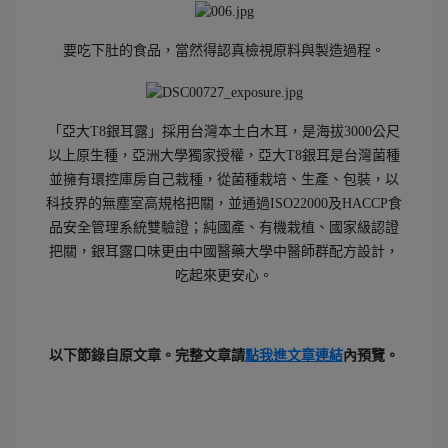
要吃下肚的食品，當然得認真檢視原料與製造過程。
「亞大T8銀耳露」採用台灣本土白木耳，是海拔3000公尺
以上原生種，亞洲大學獨家授權，亞大T8銀耳是台灣菌種
並擁有環控庫房自己栽種，從菌種栽培、生產、包裝，以
科技界的無塵室高規格把關，並通過ISO22000及HACCP食
品安全管理系統雙驗證；純國產、有機栽植、國家級認證
把關，銀耳露口味更由中國醫藥大學中醫師群配方設計，
吃起來更安心。
以下節錄自原文章。
完整文章請
點我進
文章連結
內預覽。