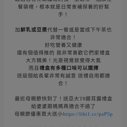
餐袋裡，根本就是日常食補保養的好幫
手！
加
鮮乳或豆漿
代替一餐或是當成下午茶也
非常適合
！
好吃營養又健康
還有個值得推的 我非常喜歡它們家禮盒
大方精美！光是視覺就覺得大氣
而且
禮盒有多種口味可以選擇
送這個給長輩非常有誠意 送禮自用都適
合！
最近母親節快到了！送亞大T8銀耳露禮盒
給婆婆跟媽媽再適合不過了
母親節優惠買大送小
https://lihi1.cc/paP5p