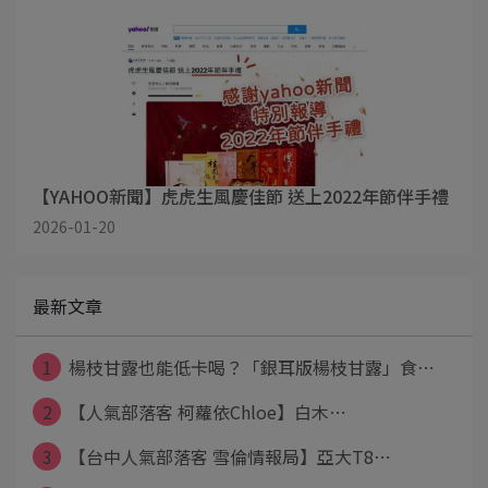
【YAHOO新聞】虎虎生風慶佳節 送上2022年節伴手禮
2026-01-20
最新文章
1
楊枝甘露也能低卡喝？「銀耳版楊枝甘露」食⋯
2
【人氣部落客 柯蘿依Chloe】白木⋯
3
【台中人氣部落客 雪倫情報局】亞大T8⋯